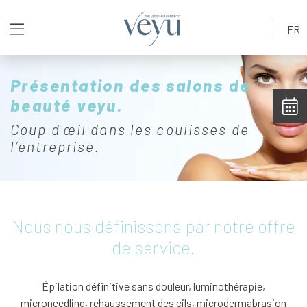
Aller
au
FR
contenu
principal
Présentation des salons de
beauté veyu.
Coup d'œil dans les coulisses de
l’entreprise.
Nous nous définissons par notre offre
de service.
Épilation définitive sans douleur, luminothérapie,
microneedling, rehaussement des cils, microdermabrasion