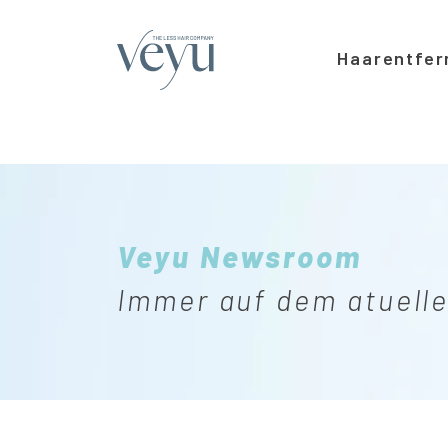
Direkt
zum
Hauptnavi
Haarentfer
Inhalt
Veyu Newsroom
Immer auf dem atuell